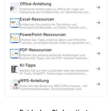
Office-Anleitung
Praktische Anleitungen zu Office mit Tipps zur
Steigerung der Produktivität, zur Optimierung von
Arbeitsabläufen und zur Lösung häufiger Aufgaben.
Excel-Ressourcen
Entdecken Sie praktische Techniken und
anschauliche Beispiele, um Daten, Formeln und
Diagramme in Excel effektiver zu verarbeiten.
PowerPoint-Ressourcen
Erhalten Sie Tipps, kreative Ideen und hilfreiche
Tutorials, um ansprechende Folien zu gestalten und
Präsentationen selbstbewusst zu halten.
PDF-Ressourcen
Erfahren Sie anhand einfacher Anleitungen und
praktischer Tipps, wie Sie PDF-Dateien mühelos
verwalten, bearbeiten und konvertieren können.
KI-Tipps
Bleiben Sie auf dem Laufenden über die neuesten
KI-Tools, ChatGPT-Anleitungen und praktische
Anwendungsmöglichkeiten künstlicher Intelligenz im
Arbeitsalltag.
WPS-Anleitung
Holen Sie das Beste aus WPS Office heraus – mit
Funktionsanleitungen, Einrichtungstipps und
Lösungen für häufig auftretende Probleme.