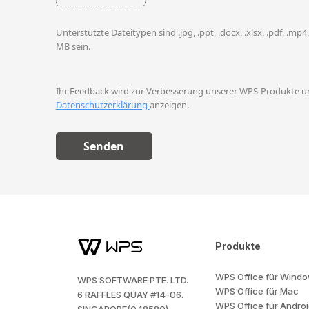
Unterstützte Dateitypen sind .jpg, .ppt, .docx, .xlsx, .pdf, .mp4
MB sein.
Ihr Feedback wird zur Verbesserung unserer WPS-Produkte un
Datenschutzerklärung
anzeigen.
Senden
Produkte
WPS Office für Wind
WPS SOFTWARE PTE. LTD.
WPS Office für Mac
6 RAFFLES QUAY #14-06.
WPS Office für Andro