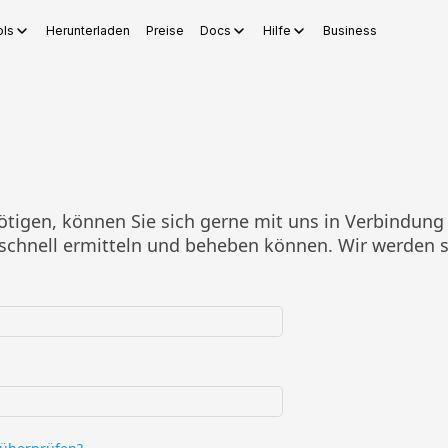
ls
Herunterladen
Preise
Docs
Hilfe
Business
s
WPS Sheets
WPS Slides
WPS PDF
Tools
KI-Story-Generato
ötigen, können Sie sich gerne mit uns in Verbindung se
schnell ermitteln und beheben können. Wir werden s