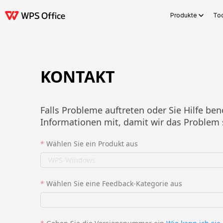
Produkte
Too
Produkte
Windows
Mac
Linux
Android
iOS
iPad
Online
WPS Doc
KONTAKT
Falls Probleme auftreten oder Sie Hilfe ben
Informationen mit, damit wir das Problem 
*
Wählen Sie ein Produkt aus
*
Wählen Sie eine Feedback-Kategorie aus