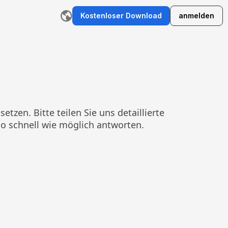
Kostenloser Download
anmelden
r
KI-E-Mail-Schreiber
Umschreibetool
KI-Grafikorganizer-Ers
tzen. Bitte teilen Sie uns detaillierte
o schnell wie möglich antworten.