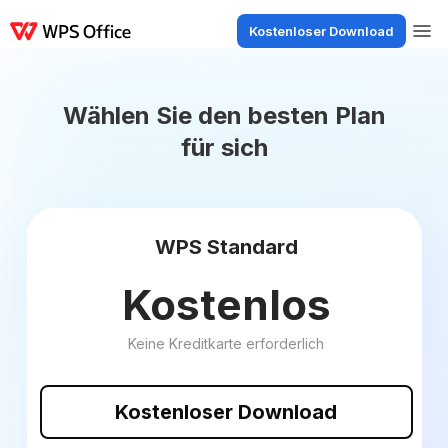
Kostenloser Download
Produkte
Windows
Mac
Linux
Android
iOS
iPad
Online
WPS Doc
Wählen Sie den besten Plan
für sich
WPS Standard
Kostenlos
Keine Kreditkarte erforderlich
Kostenloser Download