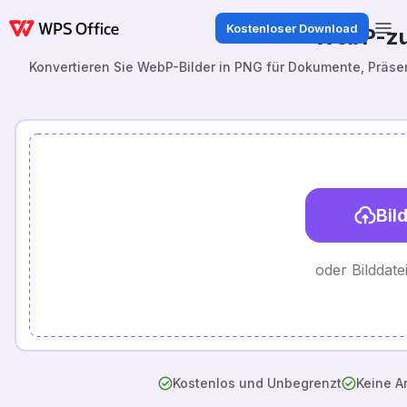
Kostenloser Download
WebP-zu
Konvertieren Sie WebP-Bilder in PNG für Dokumente, Präse
Bil
oder Bilddat
Kostenlos und Unbegrenzt
Keine A