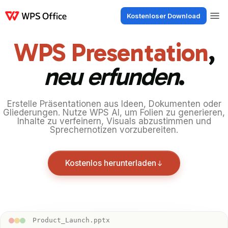
Kostenloser Download
Produkte
Windows
Mac
Linux
Android
iOS
iPad
Online
WPS Doc
WPS Presentation
,
neu erfunden
.
Erstelle Präsentationen aus Ideen, Dokumenten oder
Gliederungen. Nutze WPS AI, um Folien zu generieren,
Inhalte zu verfeinern, Visuals abzustimmen und
Sprechernotizen vorzubereiten.
Kostenlos herunterladen
Product_Launch.pptx