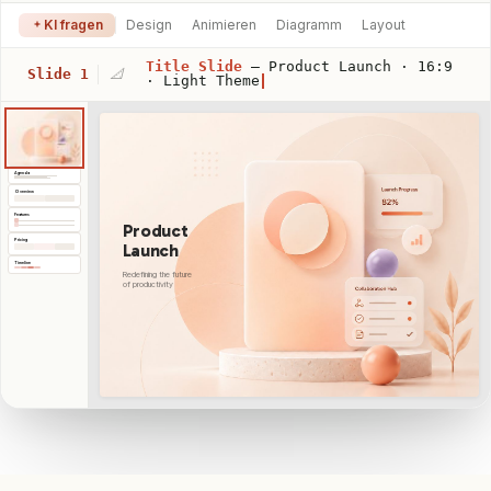
KI fragen
Design
Animieren
Diagramm
Layout
Title Slide
— Product Launch · 16:9
Slide 1
📐
· Light Theme
Agenda
Overview
Features
Product
Pricing
Launch
Timeline
Redefining the future
of productivity