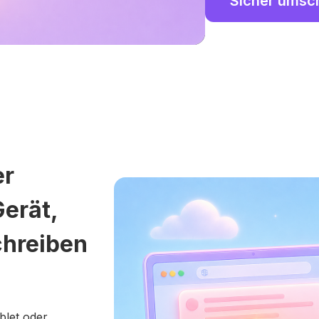
Sicher umsc
er
Gerät,
chreiben
blet oder