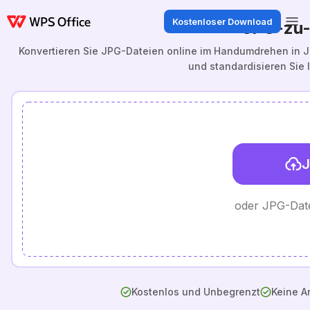
Kostenloser Download
JPG-zu-
Konvertieren Sie JPG-Dateien online im Handumdrehen in J
und standardisieren Sie I
J
oder JPG-Date
Kostenlos und Unbegrenzt
Keine A