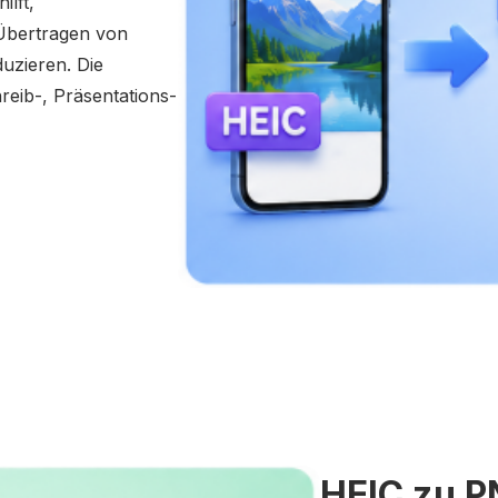
lft,
Übertragen von
uzieren. Die
reib-, Präsentations-
HEIC zu P