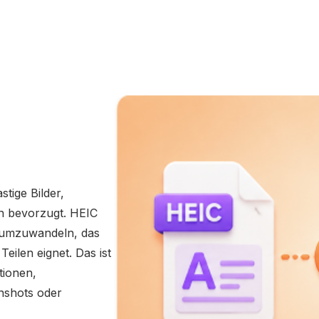
tige Bilder,
en bevorzugt. HEIC
t umzuwandeln, das
eilen eignet. Das ist
tionen,
nshots oder