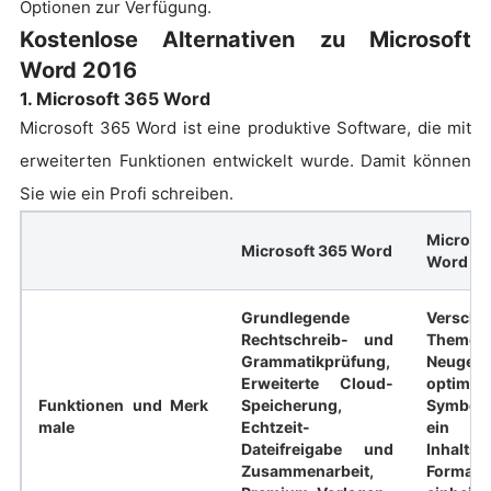
Optionen zur Verfügung.
Kostenlose Alternativen zu Microsoft
Word 2016
1. Microsoft 365 Word
Microsoft 365 Word ist eine produktive Software, die mit
erweiterten Funktionen entwickelt wurde. Damit können
Sie wie ein Profi schreiben.
Micro
Microsoft 365 Word
Word
Grundlegende
Verschi
Rechtschreib- und
Themen
Grammatikprüfung,
Neugest
Erweiterte Cloud-
optimier
Funktionen und Merk
Speicherung,
Symboll
male
Echtzeit-
ein str
Dateifreigabe und
Inhaltsv
Zusammenarbeit,
Format