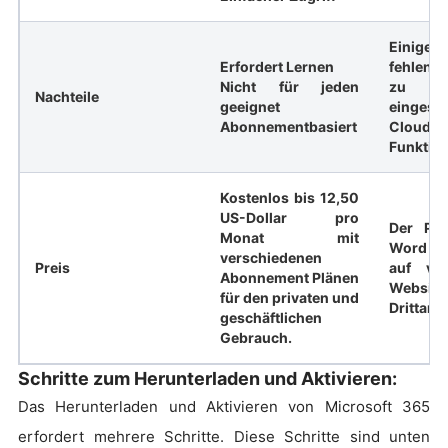
Einige 
Erfordert Lernen
fehlen i
Nicht für jeden
zu 
Nachteile
geeignet
eingesc
Abonnementbasiert
Cloud-
Funktion
Kostenlos bis 12,50
US-Dollar pro
Der Pr
Monat mit
Word 20
verschiedenen
Preis
auf ver
Abonnement Plänen
Websi
für den privaten und
Drittanb
geschäftlichen
Gebrauch.
Schritte zum Herunterladen und Aktivieren:
Das Herunterladen und Aktivieren von Microsoft 365
erfordert mehrere Schritte. Diese Schritte sind unten