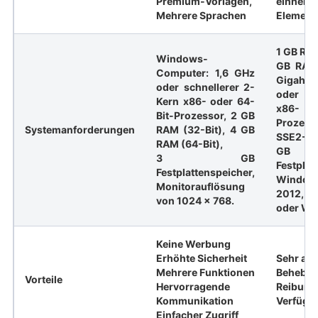
Premium-Vorlagen,
einheitl
Mehrere Sprachen
Element
1 GB RAM
Windows-
GB RAM 
Computer: 1,6 GHz
Gigahe
oder schnellerer 2-
oder s
Kern x86- oder 64-
x86- od
Bit-Prozessor, 2 GB
Proze
Systemanforderungen
RAM (32-Bit), 4 GB
SSE2-Bef
RAM (64-Bit),
GB
3 GB
Festplat
Festplattenspeicher,
Windo
Monitorauflösung
2012, 
von 1024 x 768.
oder Wi
Keine Werbung
Erhöhte Sicherheit
Sehr an
Mehrere Funktionen
Behebt F
Vorteile
Hervorragende
Reibung
Kommunikation
Verfügba
Einfacher Zugriff