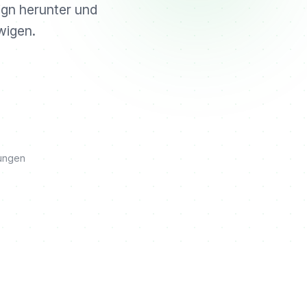
sign herunter und
wigen.
tungen