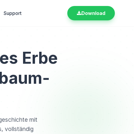
Support
Download
res Erbe
mbaum-
geschichte mit
 vollständig