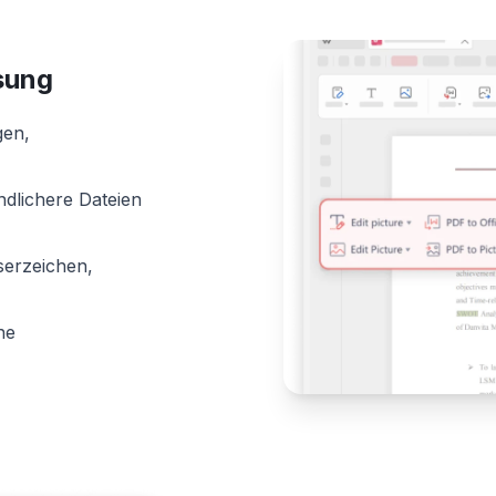
sung
gen,
ndlichere Dateien
serzeichen,
ne